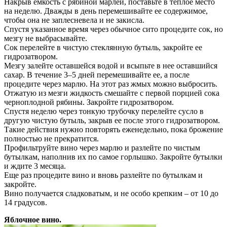
Накрыв емкость с рябиной марлей, поставьте в теплое место
на неделю. Дважды в день перемешивайте ее содержимое,
чтобы она не заплесневела и не закисла.
Спустя указанное время через обычное сито процедите сок, но
мезгу не выбрасывайте.
Сок перелейте в чистую стеклянную бутыль, закройте ее
гидрозатвором.
Мезгу залейте оставшейся водой и всыпьте в нее оставшийся
сахар. В течение 3–5 дней перемешивайте ее, а после
процедите через марлю. На этот раз жмых можно выбросить.
Отжатую из мезги жидкость смешайте с первой порцией сока
черноплодной рябины. Закройте гидрозатвором.
Спустя неделю через тонкую трубочку перелейте сусло в
другую чистую бутыль, закрыв ее после этого гидрозатвором.
Такие действия нужно повторять еженедельно, пока брожение
полностью не прекратится.
Профильтруйте вино через марлю и разлейте по чистым
бутылкам, наполнив их по самое горлышко. Закройте бутылки
и ждите 3 месяца.
Еще раз процедите вино и вновь разлейте по бутылкам и
закройте.
Вино получается сладковатым, и не особо крепким – от 10 до
14 градусов.
Яблочное вино.